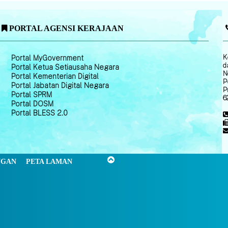
PORTAL AGENSI KERAJAAN
K
Portal MyGovernment
d
Portal Ketua Setiausaha Negara
N
Portal Kementerian Digital
P
Portal Jabatan Digital Negara
P
Portal SPRM
6
Portal DOSM
Portal BLESS 2.0
NGAN
PETA LAMAN