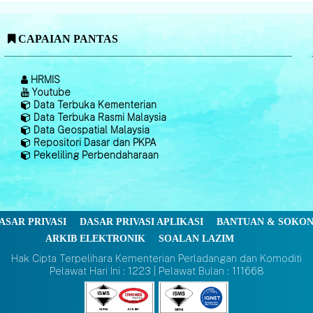
CAPAIAN PANTAS
HRMIS
Youtube
Data Terbuka Kementerian
Data Terbuka Rasmi Malaysia
Data Geospatial Malaysia
Repositori Dasar dan PKPA
Pekeliling Perbendaharaan
ASAR PRIVASI
DASAR PRIVASI APLIKASI
BANTUAN & SOKO
ARKIB ELEKTRONIK
SOALAN LAZIM
Hak Cipta Terpelihara Kementerian Perladangan dan Komoditi
Pelawat Hari Ini : 1223 | Pelawat Bulan : 111668