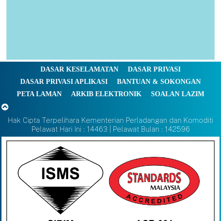
DASAR KESELAMATAN
DASAR PRIVASI
DASAR PRIVASI APLIKASI
BANTUAN & SOKONGAN
PETA LAMAN
ARKIB ELEKTRONIK
SOALAN LAZIM
Hak Cipta Terpelihara Kementerian Perladangan dan Komoditi
Pelawat Hari Ini : 14463 | Pelawat Bulan : 142596