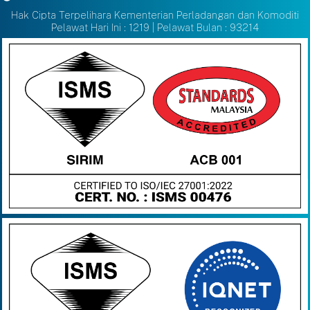
Hak Cipta Terpelihara Kementerian Perladangan dan Komoditi
Pelawat Hari Ini : 1219 | Pelawat Bulan : 93214