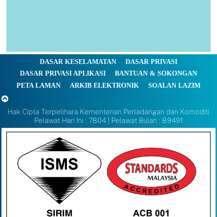
DASAR KESELAMATAN
DASAR PRIVASI
DASAR PRIVASI APLIKASI
BANTUAN & SOKONGAN
PETA LAMAN
ARKIB ELEKTRONIK
SOALAN LAZIM
Hak Cipta Terpelihara Kementerian Perladangan dan Komoditi
Pelawat Hari Ini : 7804 | Pelawat Bulan : 89491