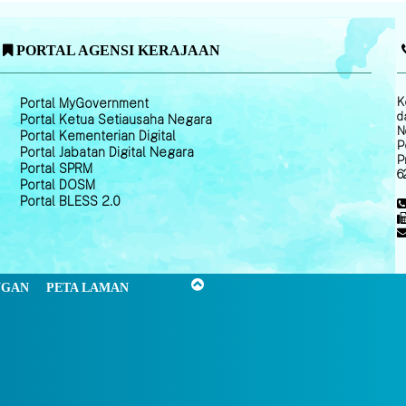
PORTAL AGENSI KERAJAAN
K
Portal MyGovernment
d
Portal Ketua Setiausaha Negara
N
Portal Kementerian Digital
P
Portal Jabatan Digital Negara
P
Portal SPRM
6
Portal DOSM
Portal BLESS 2.0
NGAN
PETA LAMAN