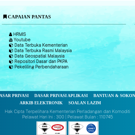
CAPAIAN PANTAS
HRMIS
Youtube
Data Terbuka Kementerian
Data Terbuka Rasmi Malaysia
Data Geospatial Malaysia
Repositori Dasar dan PKPA
Pekeliling Perbendaharaan
ASAR PRIVASI
DASAR PRIVASI APLIKASI
BANTUAN & SOKO
ARKIB ELEKTRONIK
SOALAN LAZIM
Hak Cipta Terpelihara Kementerian Perladangan dan Komoditi
Pelawat Hari Ini : 300 | Pelawat Bulan : 110745