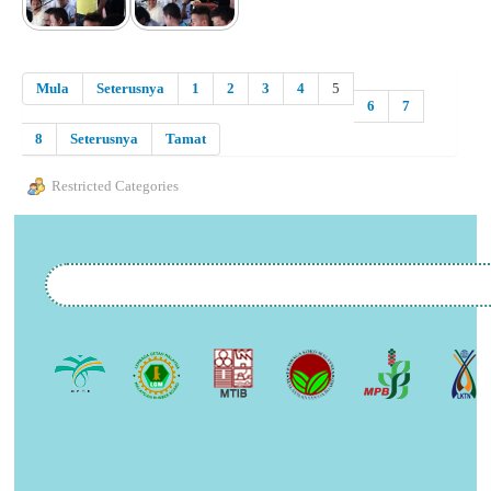
Mula
Seterusnya
1
2
3
4
5
6
7
8
Seterusnya
Tamat
Restricted Categories