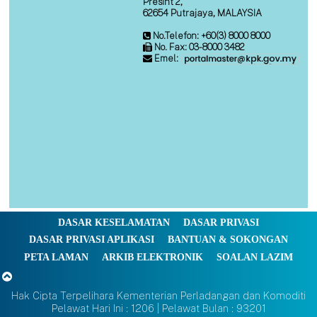
Presint 2,
62654 Putrajaya, MALAYSIA
No.Telefon: +60(3) 8000 8000
No. Fax: 03-8000 3482
Emel:
DASAR KESELAMATAN
DASAR PRIVASI
DASAR PRIVASI APLIKASI
BANTUAN & SOKONGAN
PETA LAMAN
ARKIB ELEKTRONIK
SOALAN LAZIM
Hak Cipta Terpelihara Kementerian Perladangan dan Komoditi
Pelawat Hari Ini : 1206 | Pelawat Bulan : 93201