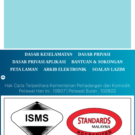
DASAR KESELAMATAN
DASAR PRIVASI
DASAR PRIVASI APLIKASI
BANTUAN & SOKONGAN
PETA LAMAN
ARKIB ELEKTRONIK
SOALAN LAZIM
Hak Cipta Terpelihara Kementerian Perladangan dan Komoditi
Pelawat Hari Ini : 10807 | Pelawat Bulan : 102802