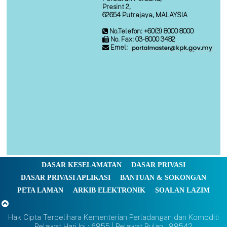
Presint 2,
62654 Putrajaya, MALAYSIA
No.Telefon: +60(3) 8000 8000
No. Fax: 03-8000 3482
Emel:
DASAR KESELAMATAN
DASAR PRIVASI
DASAR PRIVASI APLIKASI
BANTUAN & SOKONGAN
PETA LAMAN
ARKIB ELEKTRONIK
SOALAN LAZIM
Hak Cipta Terpelihara Kementerian Perladangan dan Komoditi
Pelawat Hari Ini : 6855 | Pelawat Bulan : 88542