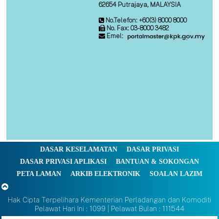
62654 Putrajaya, MALAYSIA
No.Telefon: +60(3) 8000 8000
No. Fax: 03-8000 3482
Emel:
DASAR KESELAMATAN
DASAR PRIVASI
DASAR PRIVASI APLIKASI
BANTUAN & SOKONGAN
PETA LAMAN
ARKIB ELEKTRONIK
SOALAN LAZIM
Hak Cipta Terpelihara Kementerian Perladangan dan Komoditi
Pelawat Hari Ini : 1099 | Pelawat Bulan : 111544