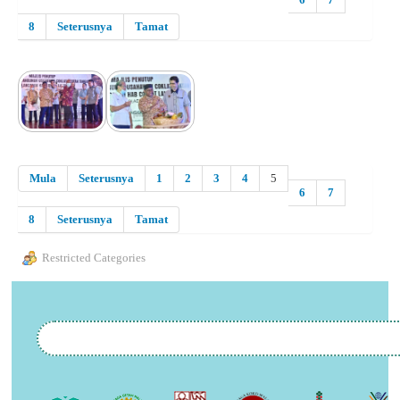
8
Seterusnya
Tamat
Mula
Seterusnya
1
2
3
4
5
6
7
8
Seterusnya
Tamat
Restricted Categories