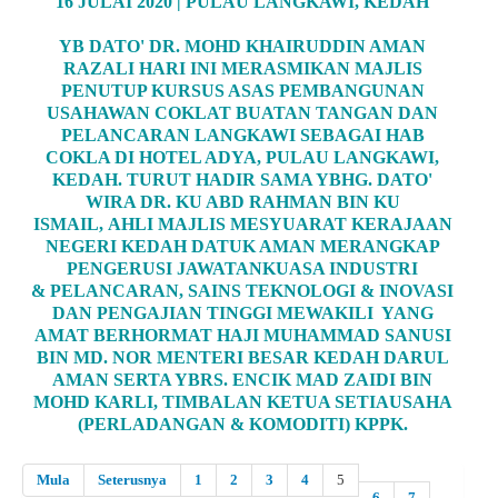
16 JULAI 2020 | PULAU LANGKAWI, KEDAH
YB DATO' DR. MOHD KHAIRUDDIN AMAN
RAZALI HARI INI MERASMIKAN MAJLIS
PENUTUP KURSUS ASAS PEMBANGUNAN
USAHAWAN COKLAT BUATAN TANGAN DAN
PELANCARAN LANGKAWI SEBAGAI HAB
COKLA DI HOTEL ADYA, PULAU LANGKAWI,
KEDAH. TURUT HADIR SAMA YBHG. DATO'
WIRA DR. KU ABD RAHMAN BIN KU
ISMAIL, AHLI MAJLIS MESYUARAT KERAJAAN
NEGERI KEDAH DATUK AMAN MERANGKAP
PENGERUSI JAWATANKUASA INDUSTRI
& PELANCARAN, SAINS TEKNOLOGI & INOVASI
DAN PENGAJIAN TINGGI MEWAKILI YANG
AMAT BERHORMAT HAJI MUHAMMAD SANUSI
BIN MD. NOR MENTERI BESAR KEDAH DARUL
AMAN SERTA YBRS. ENCIK MAD ZAIDI BIN
MOHD KARLI, TIMBALAN KETUA SETIAUSAHA
(PERLADANGAN & KOMODITI) KPPK.
Mula
Seterusnya
1
2
3
4
5
6
7