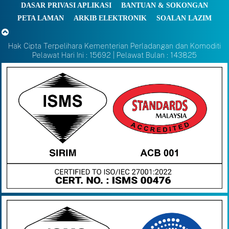
DASAR PRIVASI APLIKASI
BANTUAN & SOKONGAN
PETA LAMAN
ARKIB ELEKTRONIK
SOALAN LAZIM
Hak Cipta Terpelihara Kementerian Perladangan dan Komoditi
Pelawat Hari Ini : 15692 | Pelawat Bulan : 143825