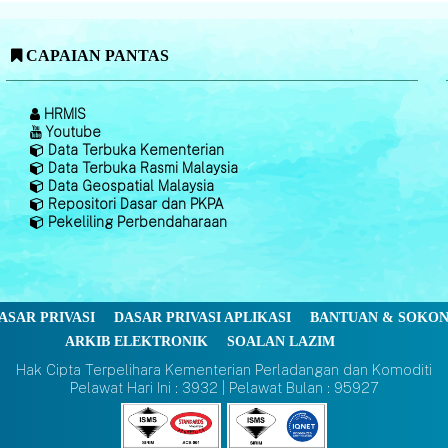
CAPAIAN PANTAS
HRMIS
Youtube
Data Terbuka Kementerian
Data Terbuka Rasmi Malaysia
Data Geospatial Malaysia
Repositori Dasar dan PKPA
Pekeliling Perbendaharaan
ASAR PRIVASI
DASAR PRIVASI APLIKASI
BANTUAN & SOKO
ARKIB ELEKTRONIK
SOALAN LAZIM
Hak Cipta Terpelihara Kementerian Perladangan dan Komoditi
Pelawat Hari Ini : 3932 | Pelawat Bulan : 95927