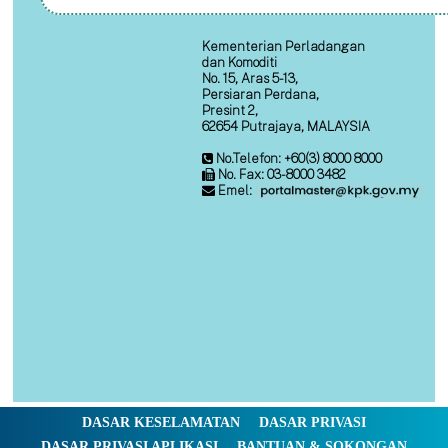
Kementerian Perladangan
dan Komoditi
No. 15, Aras 5-13,
Persiaran Perdana,
Presint 2,
62654 Putrajaya, MALAYSIA
No.Telefon: +60(3) 8000 8000
No. Fax: 03-8000 3482
Emel:
DASAR KESELAMATAN
DASAR PRIVASI
DASAR PRIVASI APLIKASI
BANTUAN & SOKONGAN