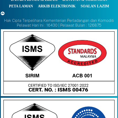
PETA LAMAN
ARKIB ELEKTRONIK
SOALAN LAZIM
Hak Cipta Terpelihara Kementerian Perladangan dan Komoditi
Pelawat Hari Ini : 16430 | Pelawat Bulan : 126875