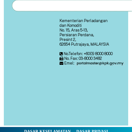
Kementerian Perladangan
dan Komoditi
No. 15, Aras 5-13,
Persiaran Perdana,
Presint 2,
62654 Putrajaya, MALAYSIA
No.Telefon: +60(3) 8000 8000
No. Fax: 03-8000 3482
Emel:
DASAR KESELAMATAN
DASAR PRIVASI