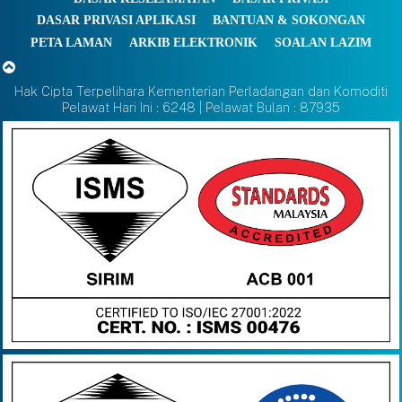
DASAR PRIVASI APLIKASI
BANTUAN & SOKONGAN
PETA LAMAN
ARKIB ELEKTRONIK
SOALAN LAZIM
Hak Cipta Terpelihara Kementerian Perladangan dan Komoditi
Pelawat Hari Ini : 6248 | Pelawat Bulan : 87935