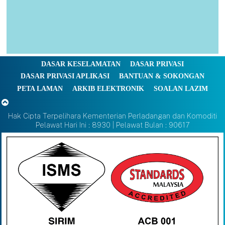
DASAR KESELAMATAN
DASAR PRIVASI
DASAR PRIVASI APLIKASI
BANTUAN & SOKONGAN
PETA LAMAN
ARKIB ELEKTRONIK
SOALAN LAZIM
Hak Cipta Terpelihara Kementerian Perladangan dan Komoditi
Pelawat Hari Ini : 8930 | Pelawat Bulan : 90617