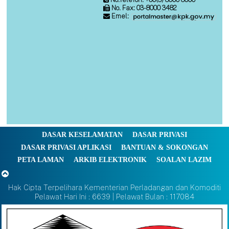
No. Fax: 03-8000 3482
Emel:
DASAR KESELAMATAN
DASAR PRIVASI
DASAR PRIVASI APLIKASI
BANTUAN & SOKONGAN
PETA LAMAN
ARKIB ELEKTRONIK
SOALAN LAZIM
Hak Cipta Terpelihara Kementerian Perladangan dan Komoditi
Pelawat Hari Ini : 6639 | Pelawat Bulan : 117084