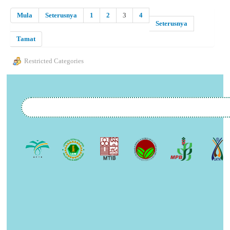
Mula
Seterusnya
1
2
3
4
Seterusnya
Tamat
Restricted Categories