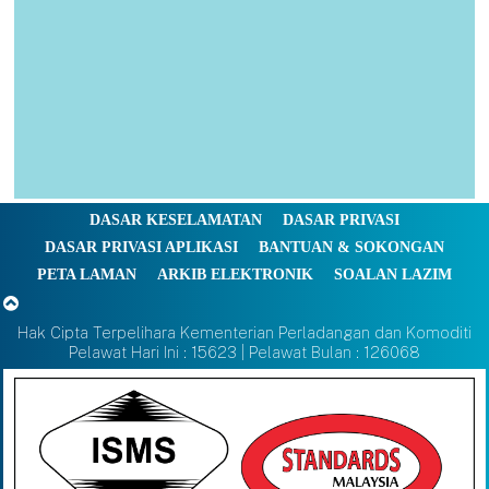
DASAR KESELAMATAN
DASAR PRIVASI
DASAR PRIVASI APLIKASI
BANTUAN & SOKONGAN
PETA LAMAN
ARKIB ELEKTRONIK
SOALAN LAZIM
Hak Cipta Terpelihara Kementerian Perladangan dan Komoditi
Pelawat Hari Ini : 15623 | Pelawat Bulan : 126068