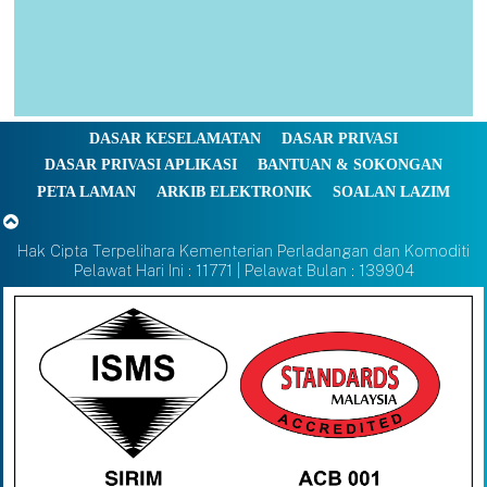
DASAR KESELAMATAN
DASAR PRIVASI
DASAR PRIVASI APLIKASI
BANTUAN & SOKONGAN
PETA LAMAN
ARKIB ELEKTRONIK
SOALAN LAZIM
Hak Cipta Terpelihara Kementerian Perladangan dan Komoditi
Pelawat Hari Ini : 11771 | Pelawat Bulan : 139904