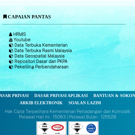
CAPAIAN PANTAS
HRMIS
Youtube
Data Terbuka Kementerian
Data Terbuka Rasmi Malaysia
Data Geospatial Malaysia
Repositori Dasar dan PKPA
Pekeliling Perbendaharaan
ASAR PRIVASI
DASAR PRIVASI APLIKASI
BANTUAN & SOKO
ARKIB ELEKTRONIK
SOALAN LAZIM
Hak Cipta Terpelihara Kementerian Perladangan dan Komoditi
Pelawat Hari Ini : 15083 | Pelawat Bulan : 125528