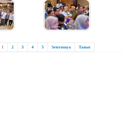
1
2
3
4
5
Seterusnya
Tamat