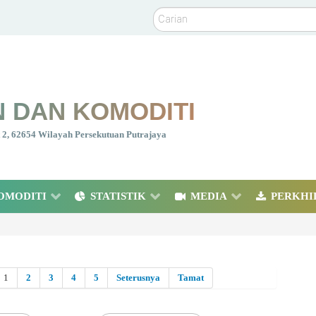
Carian
 DAN KOMODITI
nt 2, 62654 Wilayah Persekutuan Putrajaya
OMODITI
STATISTIK
MEDIA
PERKHI
1
2
3
4
5
Seterusnya
Tamat