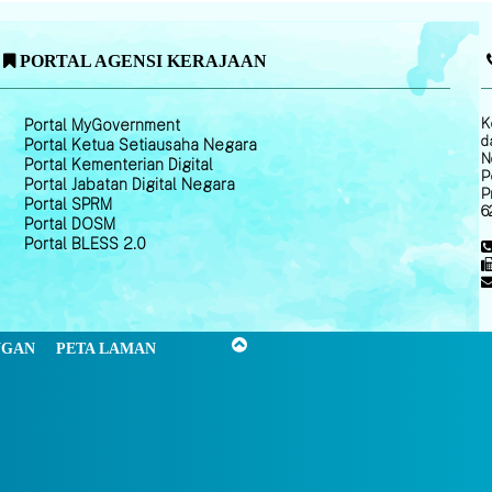
PORTAL AGENSI KERAJAAN
K
Portal MyGovernment
d
Portal Ketua Setiausaha Negara
N
Portal Kementerian Digital
P
Portal Jabatan Digital Negara
P
Portal SPRM
6
Portal DOSM
Portal BLESS 2.0
NGAN
PETA LAMAN