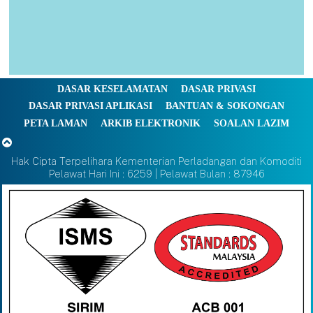
DASAR KESELAMATAN
DASAR PRIVASI
DASAR PRIVASI APLIKASI
BANTUAN & SOKONGAN
PETA LAMAN
ARKIB ELEKTRONIK
SOALAN LAZIM
Hak Cipta Terpelihara Kementerian Perladangan dan Komoditi
Pelawat Hari Ini : 6259 | Pelawat Bulan : 87946