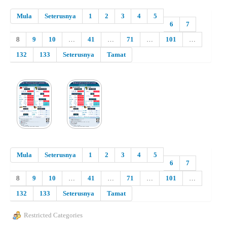
Mula
Seterusnya
1
2
3
4
5
6
7
8
9
10
…
41
…
71
…
101
…
132
133
Seterusnya
Tamat
Mula
Seterusnya
1
2
3
4
5
6
7
8
9
10
…
41
…
71
…
101
…
132
133
Seterusnya
Tamat
Restricted Categories