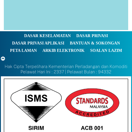
DASAR KESELAMATAN
DASAR PRIVASI
DASAR PRIVASI APLIKASI
BANTUAN & SOKONGAN
PETA LAMAN
ARKIB ELEKTRONIK
SOALAN LAZIM
Hak Cipta Terpelihara Kementerian Perladangan dan Komoditi
Pelawat Hari Ini : 2337 | Pelawat Bulan : 94332