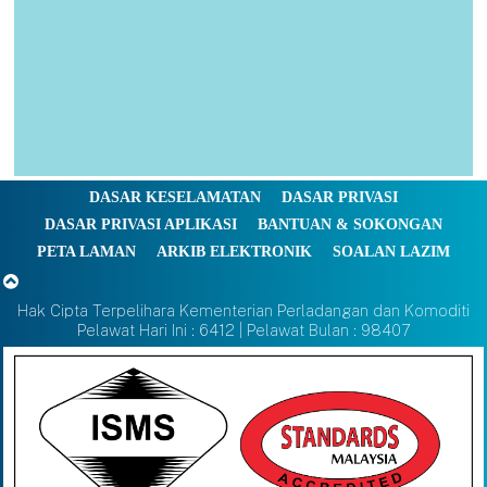
DASAR KESELAMATAN
DASAR PRIVASI
DASAR PRIVASI APLIKASI
BANTUAN & SOKONGAN
PETA LAMAN
ARKIB ELEKTRONIK
SOALAN LAZIM
Hak Cipta Terpelihara Kementerian Perladangan dan Komoditi
Pelawat Hari Ini : 6412 | Pelawat Bulan : 98407