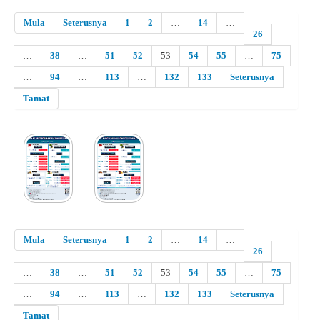
Mula
Seterusnya
1
2
…
14
…
26
…
38
…
51
52
53
54
55
…
75
…
94
…
113
…
132
133
Seterusnya
Tamat
Mula
Seterusnya
1
2
…
14
…
26
…
38
…
51
52
53
54
55
…
75
…
94
…
113
…
132
133
Seterusnya
Tamat