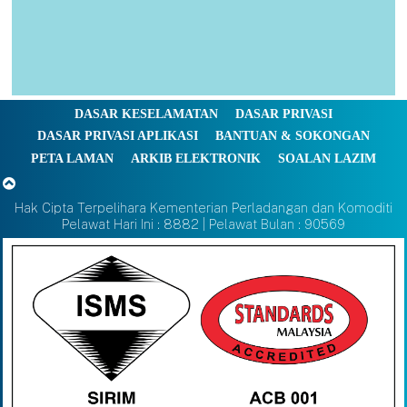
DASAR KESELAMATAN
DASAR PRIVASI
DASAR PRIVASI APLIKASI
BANTUAN & SOKONGAN
PETA LAMAN
ARKIB ELEKTRONIK
SOALAN LAZIM
Hak Cipta Terpelihara Kementerian Perladangan dan Komoditi
Pelawat Hari Ini : 8882 | Pelawat Bulan : 90569