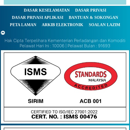
DASAR KESELAMATAN
DASAR PRIVASI
DASAR PRIVASI APLIKASI
BANTUAN & SOKONGAN
PETA LAMAN
ARKIB ELEKTRONIK
SOALAN LAZIM
Hak Cipta Terpelihara Kementerian Perladangan dan Komoditi
Pelawat Hari Ini : 10006 | Pelawat Bulan : 91693