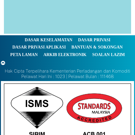
DASAR KESELAMATAN
DASAR PRIVASI
DASAR PRIVASI APLIKASI
BANTUAN & SOKONGAN
PETA LAMAN
ARKIB ELEKTRONIK
SOALAN LAZIM
Hak Cipta Terpelihara Kementerian Perladangan dan Komoditi
Pelawat Hari Ini : 1023 | Pelawat Bulan : 111468