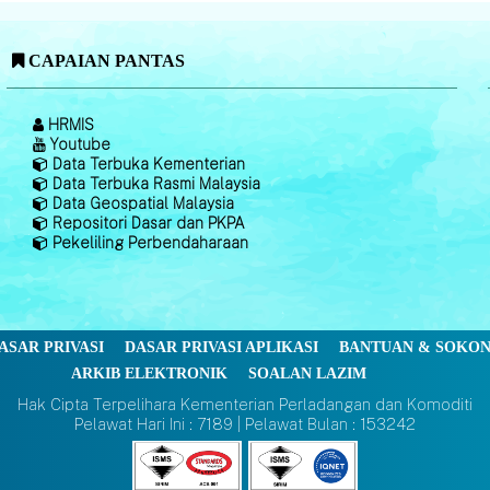
CAPAIAN PANTAS
HRMIS
Youtube
Data Terbuka Kementerian
Data Terbuka Rasmi Malaysia
Data Geospatial Malaysia
Repositori Dasar dan PKPA
Pekeliling Perbendaharaan
ASAR PRIVASI
DASAR PRIVASI APLIKASI
BANTUAN & SOKO
ARKIB ELEKTRONIK
SOALAN LAZIM
Hak Cipta Terpelihara Kementerian Perladangan dan Komoditi
Pelawat Hari Ini : 7189 | Pelawat Bulan : 153242