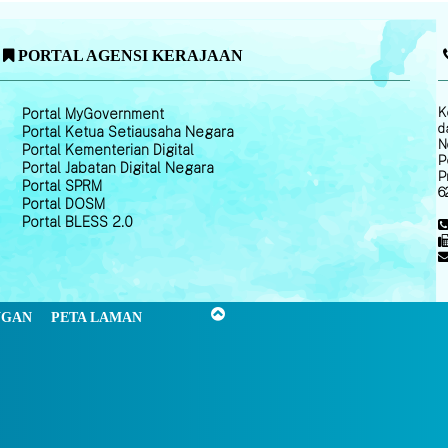
PORTAL AGENSI KERAJAAN
K
Portal MyGovernment
d
Portal Ketua Setiausaha Negara
N
Portal Kementerian Digital
P
Portal Jabatan Digital Negara
P
Portal SPRM
6
Portal DOSM
Portal BLESS 2.0
NGAN
PETA LAMAN