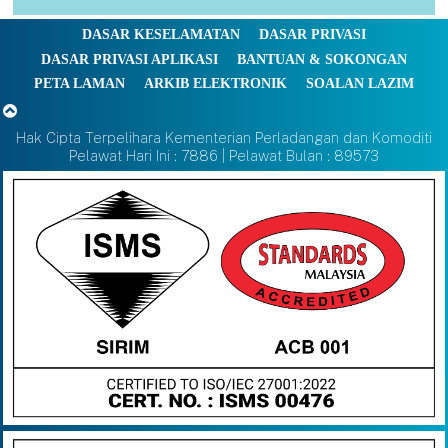
DASAR KESELAMATAN
DASAR PRIVASI
DASAR PRIVASI APLIKASI
BANTUAN & SOKONGAN
PETA LAMAN
ARKIB ELEKTRONIK
SOALAN LAZIM
Hak Cipta Terpelihara Kementerian Perladangan dan Komoditi
Pelawat Hari Ini : 7886 | Pelawat Bulan : 89573