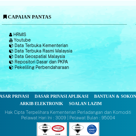
CAPAIAN PANTAS
HRMIS
Youtube
Data Terbuka Kementerian
Data Terbuka Rasmi Malaysia
Data Geospatial Malaysia
Repositori Dasar dan PKPA
Pekeliling Perbendaharaan
ASAR PRIVASI
DASAR PRIVASI APLIKASI
BANTUAN & SOKO
ARKIB ELEKTRONIK
SOALAN LAZIM
Hak Cipta Terpelihara Kementerian Perladangan dan Komoditi
Pelawat Hari Ini : 3009 | Pelawat Bulan : 95004