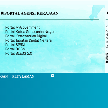
PORTAL AGENSI KERAJAAN
K
Portal MyGovernment
d
Portal Ketua Setiausaha Negara
N
Portal Kementerian Digital
P
Portal Jabatan Digital Negara
P
Portal SPRM
6
Portal DOSM
Portal BLESS 2.0
NGAN
PETA LAMAN