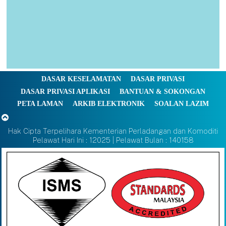
DASAR KESELAMATAN
DASAR PRIVASI
DASAR PRIVASI APLIKASI
BANTUAN & SOKONGAN
PETA LAMAN
ARKIB ELEKTRONIK
SOALAN LAZIM
Hak Cipta Terpelihara Kementerian Perladangan dan Komoditi
Pelawat Hari Ini : 12025 | Pelawat Bulan : 140158