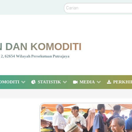
Carian
 DAN KOMODITI
nt 2, 62654 Wilayah Persekutuan Putrajaya
OMODITI
STATISTIK
MEDIA
PERKHI