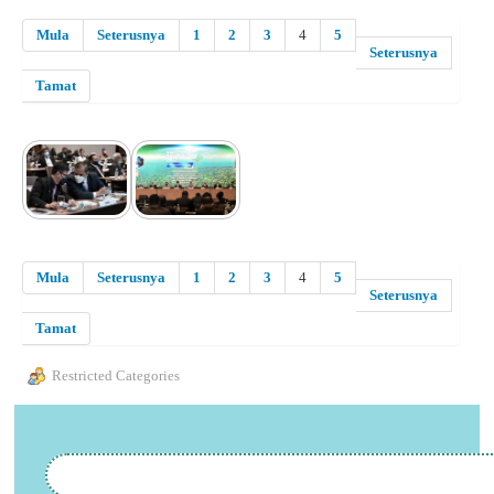
Mula
Seterusnya
1
2
3
4
5
Seterusnya
Tamat
Mula
Seterusnya
1
2
3
4
5
Seterusnya
Tamat
Restricted Categories