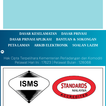
DASAR KESELAMATAN
DASAR PRIVASI
DASAR PRIVASI APLIKASI
BANTUAN & SOKONGAN
PETA LAMAN
ARKIB ELEKTRONIK
SOALAN LAZIM
Hak Cipta Terpelihara Kementerian Perladangan dan Komoditi
Pelawat Hari Ini : 17623 | Pelawat Bulan : 128068