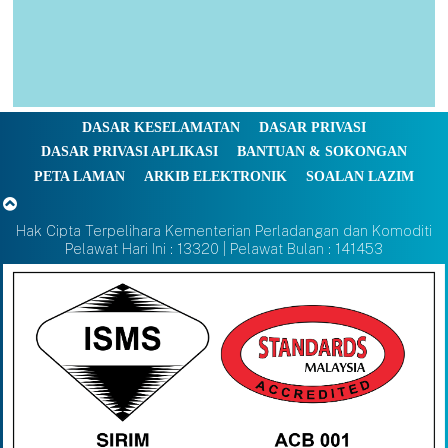
DASAR KESELAMATAN
DASAR PRIVASI
DASAR PRIVASI APLIKASI
BANTUAN & SOKONGAN
PETA LAMAN
ARKIB ELEKTRONIK
SOALAN LAZIM
Hak Cipta Terpelihara Kementerian Perladangan dan Komoditi
Pelawat Hari Ini : 13320 | Pelawat Bulan : 141453